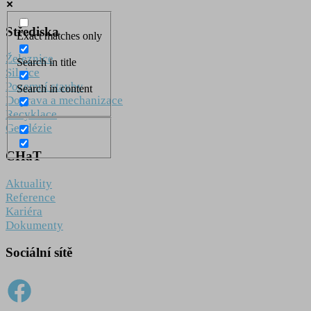
Střediska
Exact matches only
Železnice
Search in title
Silnice
Pozemní stavby
Search in content
Doprava a mechanizace
Recyklace
Geodézie
CHaT
Aktuality
Reference
Kariéra
Dokumenty
Sociální sítě
CHaT Facebook