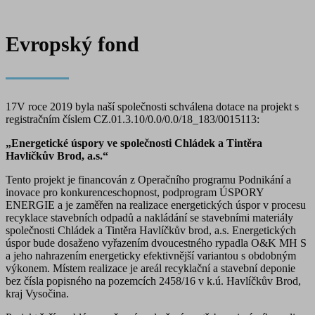
Evropský fond
17V roce 2019 byla naší společnosti schválena dotace na projekt s
registračním číslem CZ.01.3.10/0.0/0.0/18_183/0015113:
„Energetické úspory ve společnosti Chládek a Tintěra
Havlíčkův Brod, a.s.“
Tento projekt je financován z Operačního programu Podnikání a
inovace pro konkurenceschopnost, podprogram ÚSPORY
ENERGIE a je zaměřen na realizace energetických úspor v procesu
recyklace stavebních odpadů a nakládání se stavebními materiály
společnosti Chládek a Tintěra Havlíčkův brod, a.s. Energetických
úspor bude dosaženo vyřazením dvoucestného rypadla O&K MH S
a jeho nahrazením energeticky efektivnější variantou s obdobným
výkonem. Místem realizace je areál recyklační a stavební deponie
bez čísla popisného na pozemcích 2458/16 v k.ú. Havlíčkův Brod,
kraj Vysočina.