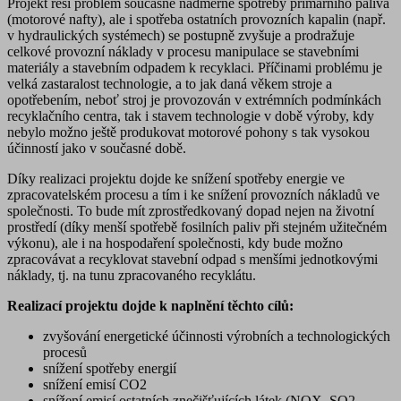
Projekt řeší problém současné nadměrné spotřeby primárního paliva
(motorové nafty), ale i spotřeba ostatních provozních kapalin (např.
v hydraulických systémech) se postupně zvyšuje a prodražuje
celkové provozní náklady v procesu manipulace se stavebními
materiály a stavebním odpadem k recyklaci. Příčinami problému je
velká zastaralost technologie, a to jak daná věkem stroje a
opotřebením, neboť stroj je provozován v extrémních podmínkách
recyklačního centra, tak i stavem technologie v době výroby, kdy
nebylo možno ještě produkovat motorové pohony s tak vysokou
účinností jako v současné době.
Díky realizaci projektu dojde ke snížení spotřeby energie ve
zpracovatelském procesu a tím i ke snížení provozních nákladů ve
společnosti. To bude mít zprostředkovaný dopad nejen na životní
prostředí (díky menší spotřebě fosilních paliv při stejném užitečném
výkonu), ale i na hospodaření společnosti, kdy bude možno
zpracovávat a recyklovat stavební odpad s menšími jednotkovými
náklady, tj. na tunu zpracovaného recyklátu.
Realizací projektu dojde k naplnění těchto cílů:
zvyšování energetické účinnosti výrobních a technologických
procesů
snížení spotřeby energií
snížení emisí CO2
snížení emisí ostatních znečišťujících látek (NOX, SO2,