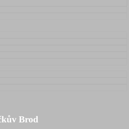
íčkův Brod