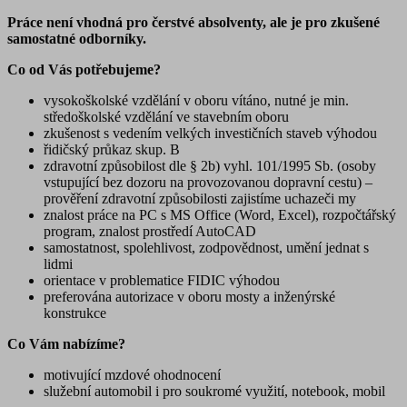
Práce není vhodná pro čerstvé absolventy, ale je pro zkušené
samostatné odborníky.
Co od Vás potřebujeme?
vysokoškolské vzdělání v oboru vítáno, nutné je min.
středoškolské vzdělání ve stavebním oboru
zkušenost s vedením velkých investičních staveb výhodou
řidičský průkaz skup. B
zdravotní způsobilost dle § 2b) vyhl. 101/1995 Sb. (osoby
vstupující bez dozoru na provozovanou dopravní cestu) –
prověření zdravotní způsobilosti zajistíme uchazeči my
znalost práce na PC s MS Office (Word, Excel), rozpočtářský
program, znalost prostředí AutoCAD
samostatnost, spolehlivost, zodpovědnost, umění jednat s
lidmi
orientace v problematice FIDIC výhodou
preferována autorizace v oboru mosty a inženýrské
konstrukce
Co Vám nabízíme?
motivující mzdové ohodnocení
služební automobil i pro soukromé využití, notebook, mobil