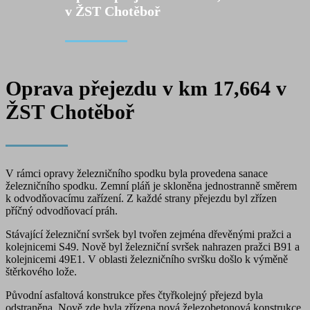
v ŽST Chotěboř
Oprava přejezdu v km 17,664 v
ŽST Chotěboř
V rámci opravy železničního spodku byla provedena sanace
železničního spodku. Zemní pláň je skloněna jednostranně směrem
k odvodňovacímu zařízení. Z každé strany přejezdu byl zřízen
příčný odvodňovací práh.
Stávající železniční svršek byl tvořen zejména dřevěnými pražci a
kolejnicemi S49. Nově byl železniční svršek nahrazen pražci B91 a
kolejnicemi 49E1. V oblasti železničního svršku došlo k výměně
štěrkového lože.
Původní asfaltová konstrukce přes čtyřkolejný přejezd byla
odstraněna. Nově zde byla zřízena nová železobetonová konstrukce